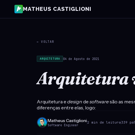
MATHEUS CASTIGLIONI
← VOLTAR
04 de Agosto de 2021
ARQUITETURA
Arquitetura 
Arquitetura e
design
de
software
são as mesm
diferenças entre elas, logo:
Matheus Castiglioni
2 min de leitura
339 pa
Software Engineer