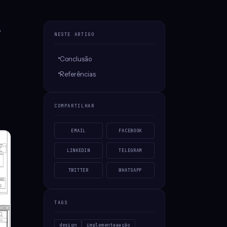
,
NESTE ARTIGO
Conclusão
Referências
COMPARTILHAR
EMAIL
FACEBOOK
LINKEDIN
TELEGRAM
TWITTER
WHATSAPP
TAGS
design
implementaaação