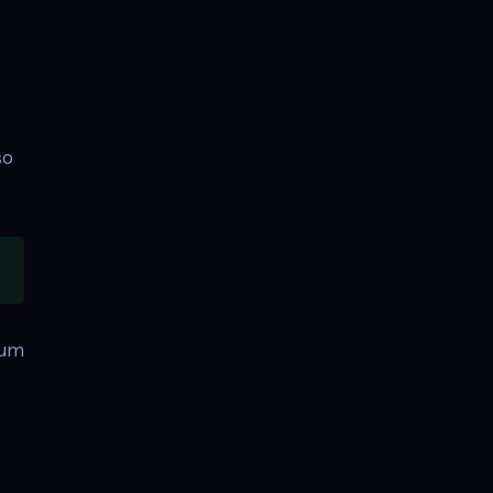
so
 um