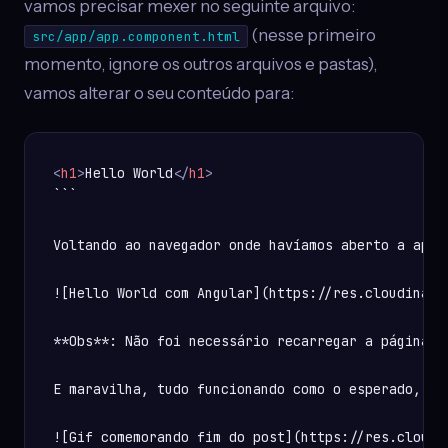
vamos precisar mexer no seguinte arquivo:
(nesse primeiro
src/app/app.component.html
momento, ignore os outros arquivos e pastas),
vamos alterar o seu conteúdo para:
<
h1
>
Hello World
</
h1
>
```

Voltando ao navegador onde havíamos aberto a apli
![Hello World com Angular](https://res.cloudinary
**Obs**: Não foi necessário recarregar a página, 
E maravilha, tudo funcionando como o esperado, nos
![Gif comemorando fim do post](https://res.cloudi