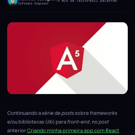
4 min de leitura
822 palavras
Software Engineer
Continuando a série de
posts
sobre
frameworks
e/ou bibliotecas (
lib
) para
front-end
, no
post
anterior
Criando minha primeira app com React