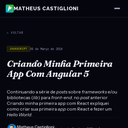
MATHEUS CASTIGLIONI
← VOLTAR
05 de Março de 2018
JAVASCRIPT
Criando Minha Primeira
App Com Angular 5
Continuando a série de
posts
sobre
frameworks
e/ou
bibliotecas (
lib
) para
front-end
, no
post
anterior
Criando minha primeira app com React
expliquei
como criar sua primeira
app
com
React
e fezer um
Hello World
.
Matheus Castiglioni