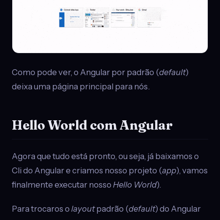
Como pode ver, o Angular por padrão (
default
)
deixa uma página principal para nós.
Hello World com Angular
Agora que tudo está pronto, ou seja, já baixamos o
Cli do Angular e criamos nosso projeto (
app
), vamos
finalmente executar nosso
Hello World
).
Para trocaros o
layout
padrão (
default
) do Angular