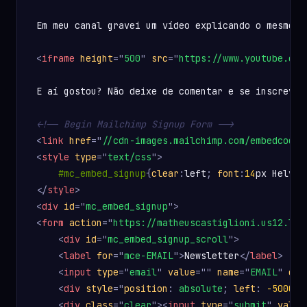
Em meu canal gravei um vídeo explicando o mesmo e
<
iframe
height
=
"
500
"
src
=
"
https://www.youtube.com
E aí gostou? Não deixe de comentar e se inscrever
<!-- Begin Mailchimp Signup Form -->
<
link
href
=
"
//cdn-images.mailchimp.com/embedcode/
<
style
type
=
"
text/css
"
>
#mc_embed_signup
{
clear
:
left
;
font
:
14
px
 Helvet
</
style
>
<
div
id
=
"
mc_embed_signup
"
>
<
form
action
=
"
https://matheuscastiglioni.us12.lis
<
div
id
=
"
mc_embed_signup_scroll
"
>
<
label
for
=
"
mce-EMAIL
"
>
Newsletter
</
label
>
<
input
type
=
"
email
"
value
=
"
"
name
=
"
EMAIL
"
cla
<
div
style
="
position
:
 absolute
;
left
:
-5000
px
<
div
class
=
"
clear
"
>
<
input
type
=
"
submit
"
value