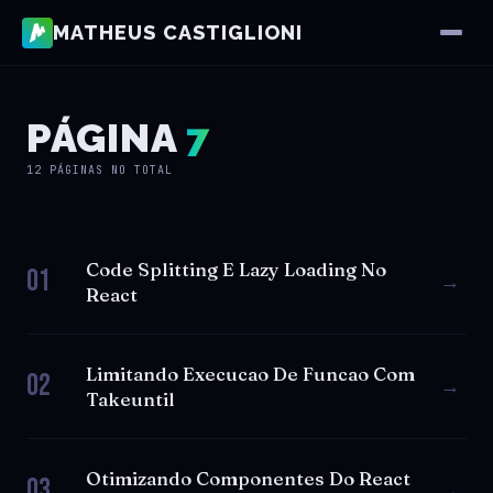
MATHEUS CASTIGLIONI
PÁGINA
7
12 PÁGINAS NO TOTAL
Code Splitting E Lazy Loading No
01
→
React
Limitando Execucao De Funcao Com
02
→
Takeuntil
Otimizando Componentes Do React
03
→