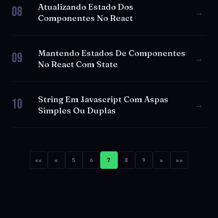
Atualizando Estado Dos
08
→
Componentes No React
Mantendo Estados De Componentes
09
→
No React Com State
String Em Javascript Com Aspas
10
→
Simples Ou Duplas
««
«
5
6
7
8
9
»
»»