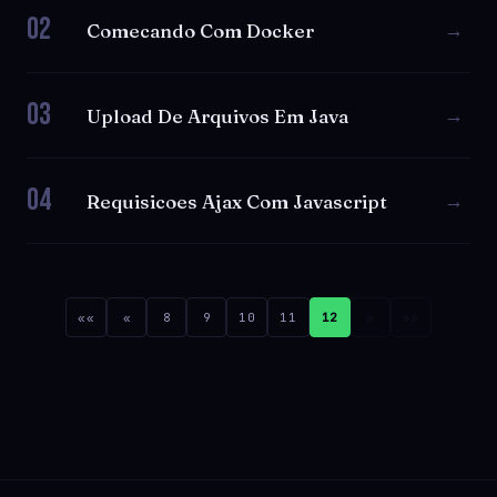
02
→
Comecando Com Docker
03
→
Upload De Arquivos Em Java
04
→
Requisicoes Ajax Com Javascript
««
«
8
9
10
11
12
»
»»