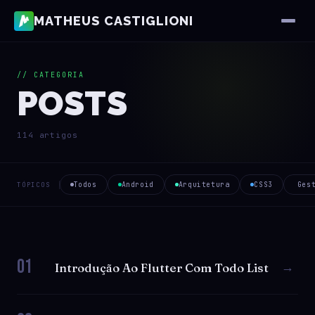
MATHEUS CASTIGLIONI
// CATEGORIA
POSTS
114 artigos
Todos
Android
Arquitetura
CSS3
Ges
TÓPICOS
01
→
Introdução Ao Flutter Com Todo List