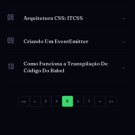
08
→
Arquitetura CSS: ITCSS
09
→
Criando Um EventEmitter
Como Funciona a Transpilação De
10
→
Código Do Babel
««
«
3
4
5
6
7
»
»»