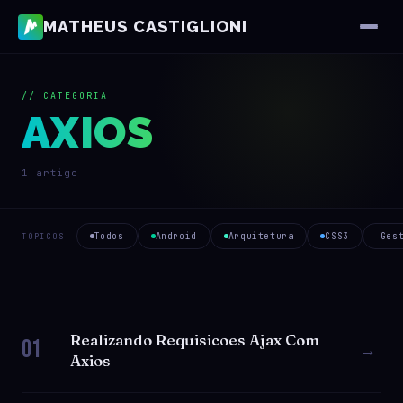
MATHEUS CASTIGLIONI
// CATEGORIA
AXIOS
1 artigo
Todos
Android
Arquitetura
CSS3
Ges
TÓPICOS
Realizando Requisicoes Ajax Com
01
→
Axios