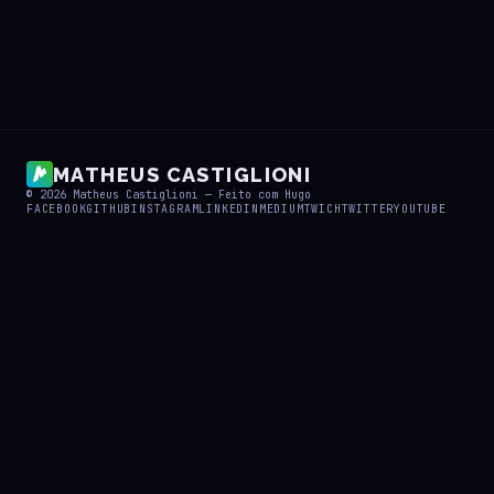
MATHEUS CASTIGLIONI
© 2026
Matheus Castiglioni
— Feito com
Hugo
FACEBOOK
GITHUB
INSTAGRAM
LINKEDIN
MEDIUM
TWICH
TWITTER
YOUTUBE