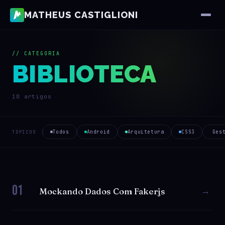
MATHEUS CASTIGLIONI
// CATEGORIA
BIBLIOTECA
10 artigos
Todos
Android
Arquitetura
CSS3
Ges
TÓPICOS
01
→
Mockando Dados Com Fakerjs