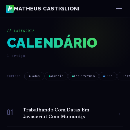
MATHEUS CASTIGLIONI
// CATEGORIA
CALENDÁRIO
1 artigo
Todos
Android
Arquitetura
CSS3
Ges
TÓPICOS
Trabalhando Com Datas Em
01
→
Javascript Com Momentjs