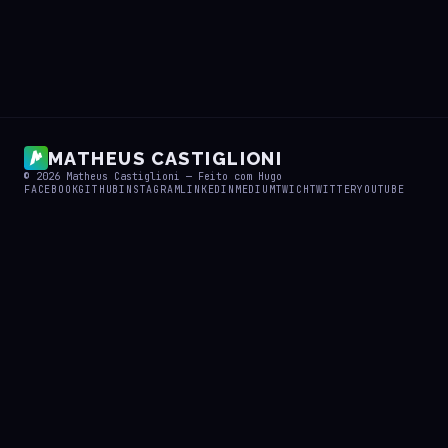
MATHEUS CASTIGLIONI
© 2026
Matheus Castiglioni
— Feito com
Hugo
FACEBOOK
GITHUB
INSTAGRAM
LINKEDIN
MEDIUM
TWICH
TWITTER
YOUTUBE