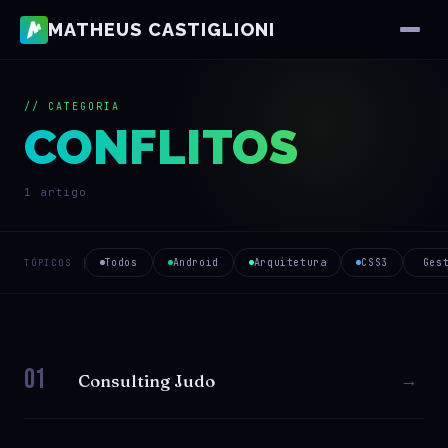
MATHEUS CASTIGLIONI
// CATEGORIA
CONFLITOS
1 artigo
Todos
Android
Arquitetura
CSS3
Ges
TÓPICOS
01
→
Consulting Judo