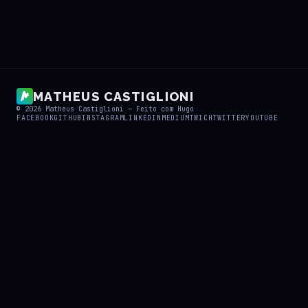
MATHEUS CASTIGLIONI
© 2026
Matheus Castiglioni
— Feito com
Hugo
FACEBOOK
GITHUB
INSTAGRAM
LINKEDIN
MEDIUM
TWICH
TWITTER
YOUTUBE