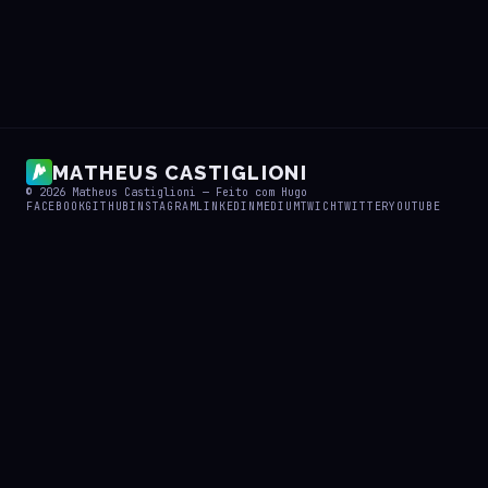
MATHEUS CASTIGLIONI
© 2026
Matheus Castiglioni
— Feito com
Hugo
FACEBOOK
GITHUB
INSTAGRAM
LINKEDIN
MEDIUM
TWICH
TWITTER
YOUTUBE