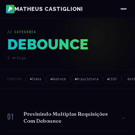
MATHEUS CASTIGLIONI
// CATEGORIA
DEBOUNCE
1 artigo
Todos
Android
Arquitetura
CSS3
Ges
TÓPICOS
Previnindo Multiplas Requisições
01
→
Com Debounce