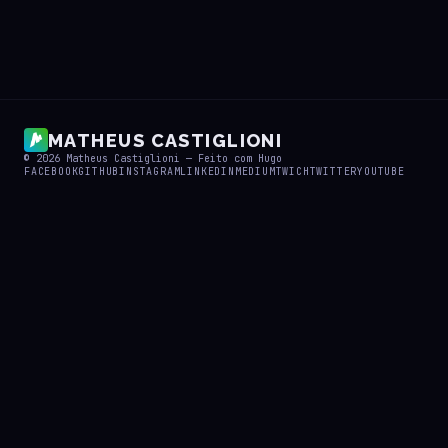
MATHEUS CASTIGLIONI
© 2026
Matheus Castiglioni
— Feito com
Hugo
FACEBOOK
GITHUB
INSTAGRAM
LINKEDIN
MEDIUM
TWICH
TWITTER
YOUTUBE