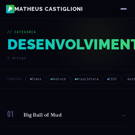
MATHEUS CASTIGLIONI
// CATEGORIA
DESENVOLVIMEN
1 artigo
Todos
Android
Arquitetura
CSS3
Ges
TÓPICOS
01
→
Big Ball of Mud