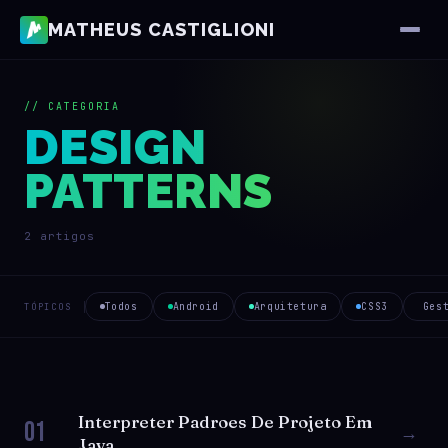
MATHEUS CASTIGLIONI
// CATEGORIA
DESIGN
PATTERNS
2 artigos
Todos
Android
Arquitetura
CSS3
Ges
TÓPICOS
Interpreter Padroes De Projeto Em
01
→
Java