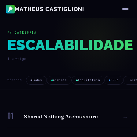
MATHEUS CASTIGLIONI
// CATEGORIA
ESCALABILIDADE
1 artigo
Todos
Android
Arquitetura
CSS3
Ges
TÓPICOS
01
→
Shared Nothing Architecture