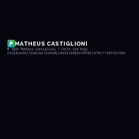
MATHEUS CASTIGLIONI
© 2026
Matheus Castiglioni
— Feito com
Hugo
FACEBOOK
GITHUB
INSTAGRAM
LINKEDIN
MEDIUM
TWICH
TWITTER
YOUTUBE