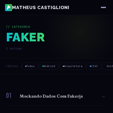
MATHEUS CASTIGLIONI
// CATEGORIA
FAKER
1 artigo
Todos
Android
Arquitetura
CSS3
Ges
TÓPICOS
01
→
Mockando Dados Com Fakerjs