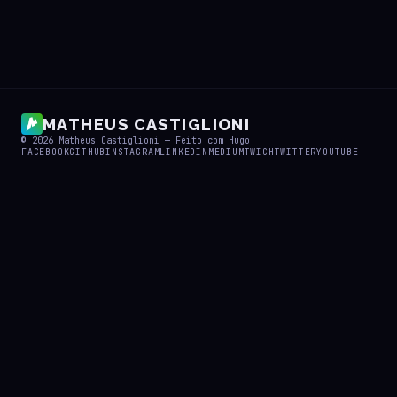
MATHEUS CASTIGLIONI
© 2026
Matheus Castiglioni
— Feito com
Hugo
FACEBOOK
GITHUB
INSTAGRAM
LINKEDIN
MEDIUM
TWICH
TWITTER
YOUTUBE