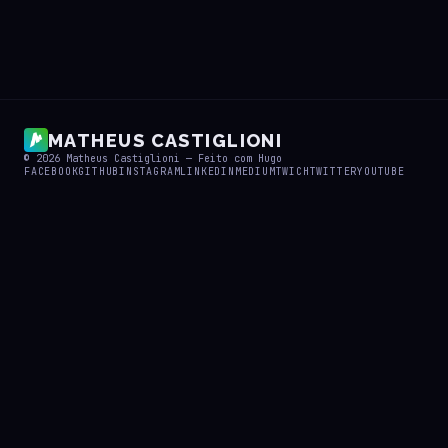
MATHEUS CASTIGLIONI
© 2026
Matheus Castiglioni
— Feito com
Hugo
FACEBOOK
GITHUB
INSTAGRAM
LINKEDIN
MEDIUM
TWICH
TWITTER
YOUTUBE