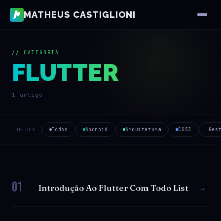
MATHEUS CASTIGLIONI
// CATEGORIA
FLUTTER
1 artigo
Todos
Android
Arquitetura
CSS3
Ges
TÓPICOS
01
→
Introdução Ao Flutter Com Todo List