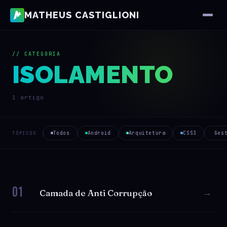
MATHEUS CASTIGLIONI
// CATEGORIA
ISOLAMENTO
1 artigo
Todos
Android
Arquitetura
CSS3
Ges
TÓPICOS
01
→
Camada de Anti Corrupção