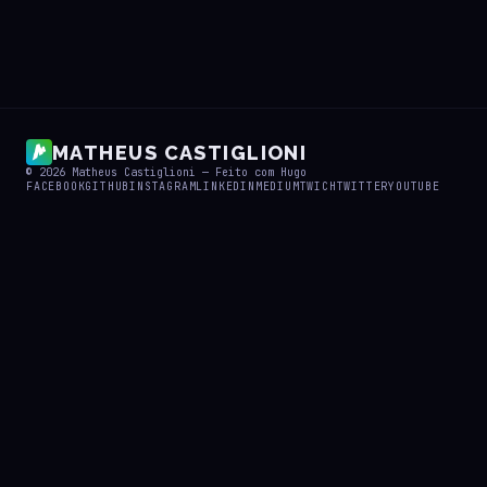
MATHEUS CASTIGLIONI
© 2026
Matheus Castiglioni
— Feito com
Hugo
FACEBOOK
GITHUB
INSTAGRAM
LINKEDIN
MEDIUM
TWICH
TWITTER
YOUTUBE