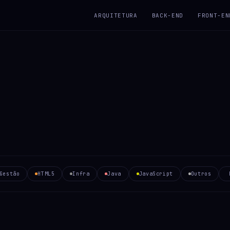
ARQUITETURA
BACK-END
FRONT-EN
Gestão
HTML5
Infra
Java
JavaScript
Outros