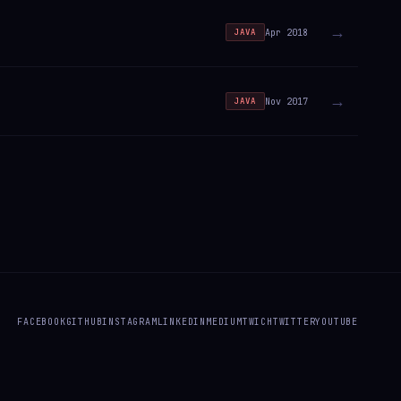
→
Apr 2018
JAVA
→
Nov 2017
JAVA
FACEBOOK
GITHUB
INSTAGRAM
LINKEDIN
MEDIUM
TWICH
TWITTER
YOUTUBE