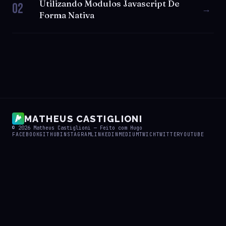
Utilizando Modulos Javascript De
02
→
Forma Nativa
MATHEUS CASTIGLIONI
© 2026
Matheus Castiglioni
— Feito com
Hugo
FACEBOOK
GITHUB
INSTAGRAM
LINKEDIN
MEDIUM
TWICH
TWITTER
YOUTUBE