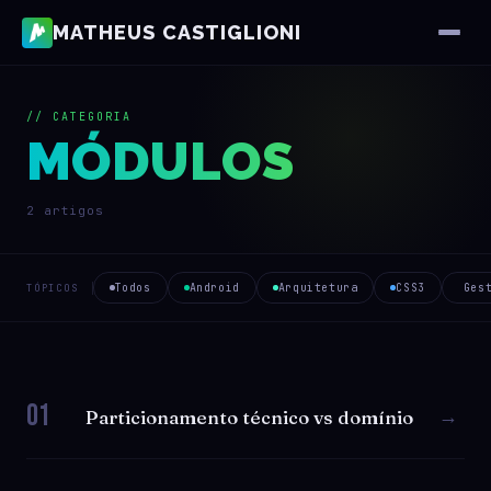
MATHEUS CASTIGLIONI
// CATEGORIA
MÓDULOS
2 artigos
Todos
Android
Arquitetura
CSS3
Ges
TÓPICOS
01
→
Particionamento técnico vs domínio