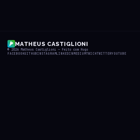
MATHEUS CASTIGLIONI
© 2026
Matheus Castiglioni
— Feito com
Hugo
FACEBOOK
GITHUB
INSTAGRAM
LINKEDIN
MEDIUM
TWICH
TWITTER
YOUTUBE