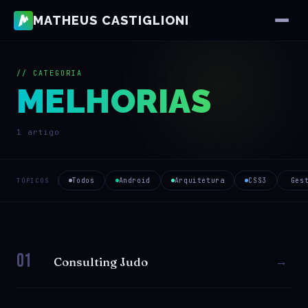
MATHEUS CASTIGLIONI
// CATEGORIA
MELHORIAS
1 artigo
Todos
Android
Arquitetura
CSS3
Ges
TÓPICOS
01
→
Consulting Judo