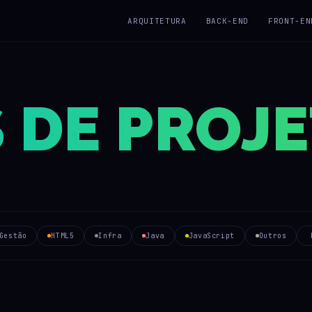
ARQUITETURA
BACK-END
FRONT-EN
 DE PROJ
Gestão
HTML5
Infra
Java
JavaScript
Outros