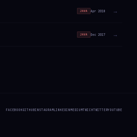
→
Apr 2018
JAVA
→
Dec 2017
JAVA
FACEBOOK
GITHUB
INSTAGRAM
LINKEDIN
MEDIUM
TWICH
TWITTER
YOUTUBE