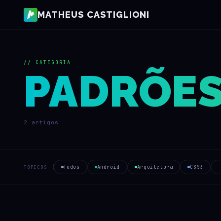
MATHEUS CASTIGLIONI
// CATEGORIA
PADRÕES
2 artigos
Todos
Android
Arquitetura
CSS3
TÓPICOS