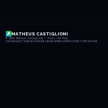
MATHEUS CASTIGLIONI
© 2026
Matheus Castiglioni
— Feito com
Hugo
FACEBOOK
GITHUB
INSTAGRAM
LINKEDIN
MEDIUM
TWICH
TWITTER
YOUTUBE