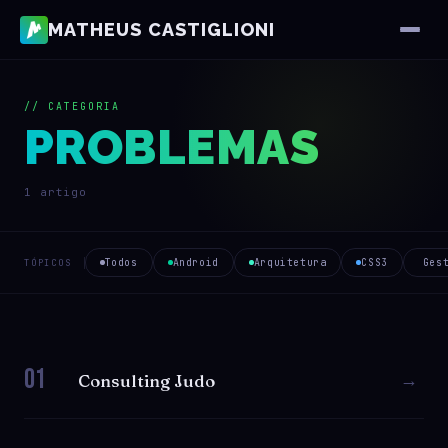
MATHEUS CASTIGLIONI
// CATEGORIA
PROBLEMAS
1 artigo
Todos
Android
Arquitetura
CSS3
Ges
TÓPICOS
01
→
Consulting Judo