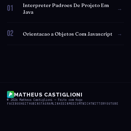
Interpreter Padroes De Projeto Em
01
→
Java
02
→
Orientacao a Objetos Com Javascript
MATHEUS CASTIGLIONI
© 2026
Matheus Castiglioni
— Feito com
Hugo
FACEBOOK
GITHUB
INSTAGRAM
LINKEDIN
MEDIUM
TWICH
TWITTER
YOUTUBE