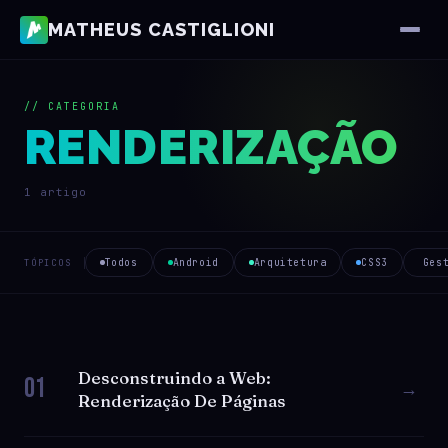
MATHEUS CASTIGLIONI
// CATEGORIA
RENDERIZAÇÃO
1 artigo
Todos
Android
Arquitetura
CSS3
Ges
TÓPICOS
Desconstruindo a Web:
01
→
Renderização De Páginas