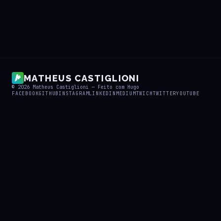
MATHEUS CASTIGLIONI
© 2026
Matheus Castiglioni
— Feito com
Hugo
FACEBOOK
GITHUB
INSTAGRAM
LINKEDIN
MEDIUM
TWICH
TWITTER
YOUTUBE