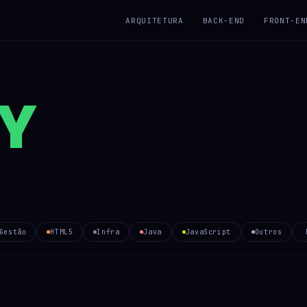
ARQUITETURA
BACK-END
FRONT-EN
Y
Gestão
HTML5
Infra
Java
JavaScript
Outros