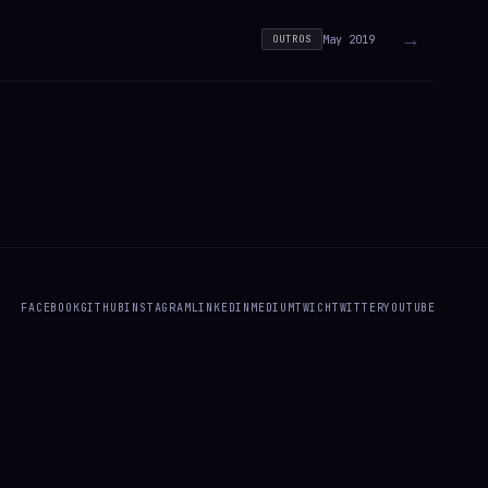
→
May 2019
OUTROS
FACEBOOK
GITHUB
INSTAGRAM
LINKEDIN
MEDIUM
TWICH
TWITTER
YOUTUBE