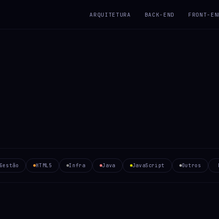
ARQUITETURA
BACK-END
FRONT-EN
Gestão
HTML5
Infra
Java
JavaScript
Outros