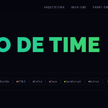
ARQUITETURA
BACK-END
FRONT-EN
 DE TIME
Gestão
HTML5
Infra
Java
JavaScript
Outros