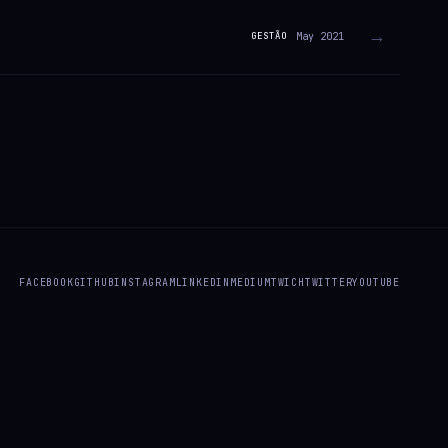
→
May 2021
GESTÃO
FACEBOOK
GITHUB
INSTAGRAM
LINKEDIN
MEDIUM
TWICH
TWITTER
YOUTUBE