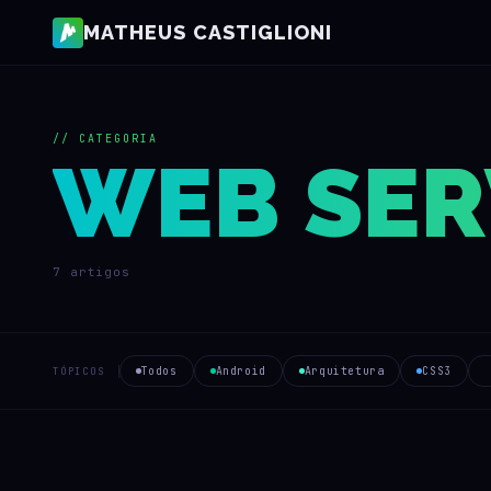
MATHEUS CASTIGLIONI
// CATEGORIA
WEB SER
7 artigos
Todos
Android
Arquitetura
CSS3
TÓPICOS