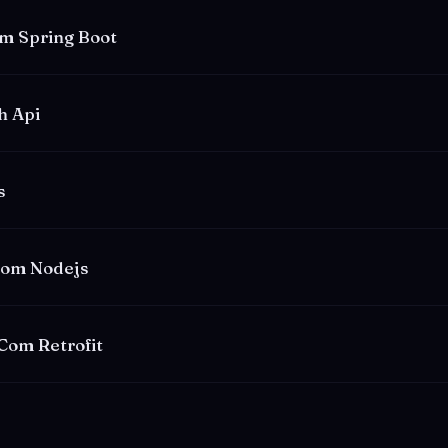
m Spring Boot
h Api
s
Com Nodejs
Com Retrofit