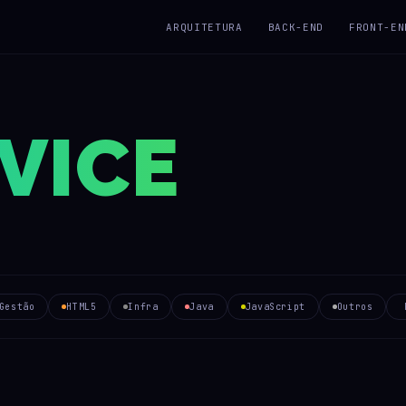
ARQUITETURA
BACK-END
FRONT-EN
VICE
Gestão
HTML5
Infra
Java
JavaScript
Outros